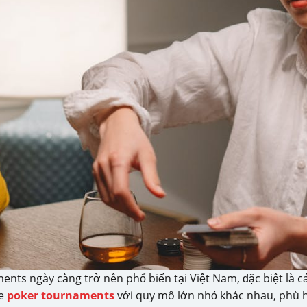
ts ngày càng trở nên phổ biến tại Việt Nam, đặc biệt là cá
ne
poker tournaments
với quy mô lớn nhỏ khác nhau, phù h