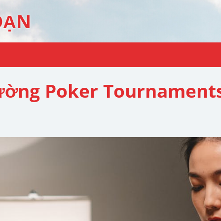
OẠN
ường Poker Tournaments