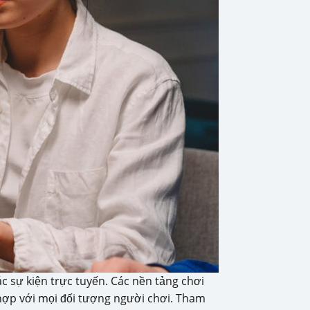
c sự kiện trực tuyến. Các nền tảng chơi
ợp với mọi đối tượng người chơi. Tham