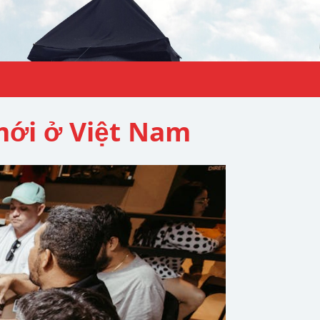
mới ở Việt Nam