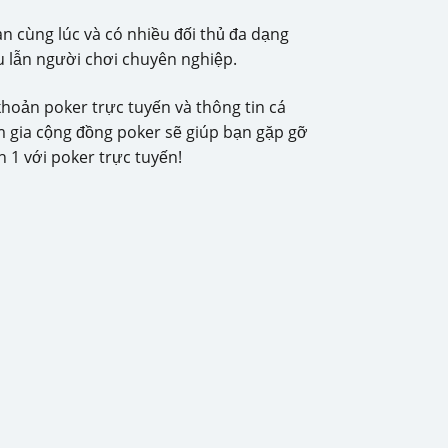
àn cùng lúc và có nhiều đối thủ đa dạng
u lẫn người chơi chuyên nghiệp.
i khoản poker trực tuyến và thông tin cá
m gia cộng đồng poker sẽ giúp bạn gặp gỡ
n 1 với poker trực tuyến!