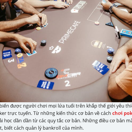
 biến được người chơi mọi lứa tuổi trên khắp thế giới yêu t
oker trực tuyến. Từ những kiến thức cơ bản về cách
chơi po
 phải học dần dần từ các quy tắc cơ bản. Những điều cơ bản 
t, biết cách quản lý bankroll của mình.