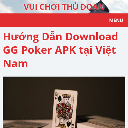
VUI CHƠI THỦ ĐOẠN
MENU
Hướng Dẫn Download
GG Poker APK tại Việt
Nam