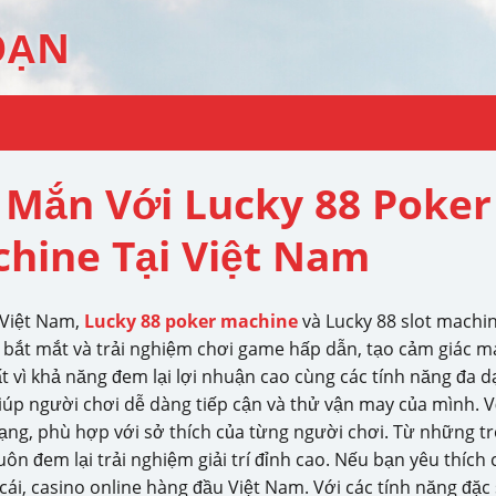
OẠN
 Mắn Với Lucky 88 Poker
chine Tại Việt Nam
 Việt Nam,
Lucky 88 poker machine
và Lucky 88 slot machi
kế bắt mắt và trải nghiệm chơi game hấp dẫn, tạo cảm giác m
vì khả năng đem lại lợi nhuận cao cùng các tính năng đa d
úp người chơi dễ dàng tiếp cận và thử vận may của mình. Vớ
ạng, phù hợp với sở thích của từng người chơi. Từ những t
uôn đem lại trải nghiệm giải trí đỉnh cao. Nếu bạn yêu thích 
cái, casino online hàng đầu Việt Nam. Với các tính năng đặc