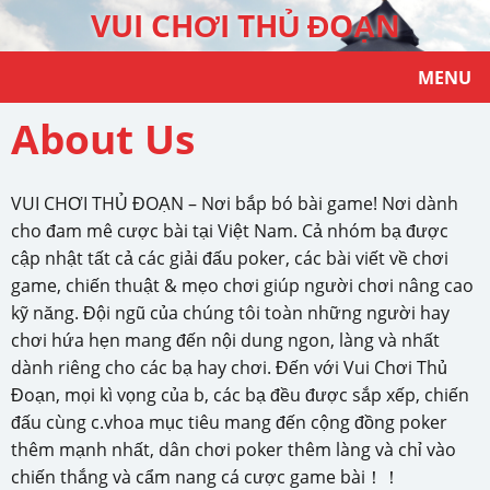
VUI CHƠI THỦ ĐOẠN
MENU
About Us
VUI CHƠI THỦ ĐOẠN – Nơi bắp bó bài game! Nơi dành
cho đam mê cược bài tại Việt Nam. Cả nhóm bạ được
cập nhật tất cả các giải đấu poker, các bài viết về chơi
game, chiến thuật & mẹo chơi giúp người chơi nâng cao
kỹ năng. Đội ngũ của chúng tôi toàn những người hay
chơi hứa hẹn mang đến nội dung ngon, làng và nhất
dành riêng cho các bạ hay chơi. Đến với Vui Chơi Thủ
Đoạn, mọi kì vọng của b, các bạ đều được sắp xếp, chiến
đấu cùng c.vhoa mục tiêu mang đến cộng đồng poker
thêm mạnh nhất, dân chơi poker thêm làng và chỉ vào
chiến thắng và cẩm nang cá cược game bài！！