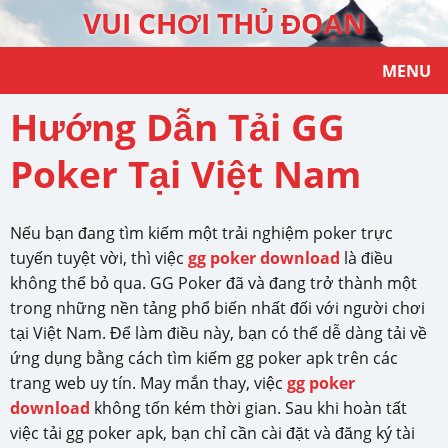
VUI CHƠI THỦ ĐOẠN
MENU
Hướng Dẫn Tải GG
Poker Tại Việt Nam
Nếu bạn đang tìm kiếm một trải nghiệm poker trực
tuyến tuyệt vời, thì việc
gg poker download
là điều
không thể bỏ qua. GG Poker đã và đang trở thành một
trong những nền tảng phổ biến nhất đối với người chơi
tại Việt Nam. Để làm điều này, bạn có thể dễ dàng tải về
ứng dụng bằng cách tìm kiếm gg poker apk trên các
trang web uy tín. May mắn thay, việc
gg poker
download
không tốn kém thời gian. Sau khi hoàn tất
việc tải gg poker apk, bạn chỉ cần cài đặt và đăng ký tài