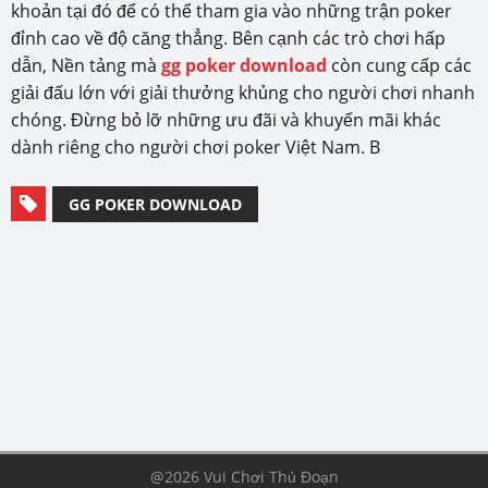
khoản tại đó để có thể tham gia vào những trận poker
đỉnh cao về độ căng thẳng. Bên cạnh các trò chơi hấp
dẫn, Nền tảng mà
gg poker download
còn cung cấp các
giải đấu lớn với giải thưởng khủng cho người chơi nhanh
chóng. Đừng bỏ lỡ những ưu đãi và khuyến mãi khác
dành riêng cho người chơi poker Việt Nam. B
GG POKER DOWNLOAD
@2026 Vui Chơi Thủ Đoạn