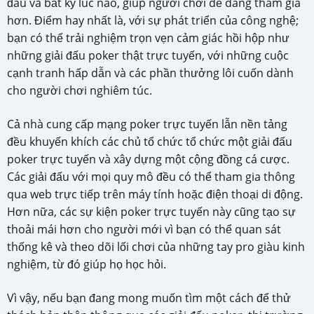
đâu và bất kỳ lúc nào, giúp người chơi dễ dàng tham gia
hơn. Điểm hay nhất là, với sự phát triển của công nghệ;
bạn có thể trải nghiệm trọn vẹn cảm giác hồi hộp như
những giải đấu poker thật trực tuyến, với những cuộc
cạnh tranh hấp dẫn và các phần thưởng lôi cuốn dành
cho người chơi nghiêm túc.
Cả nhà cung cấp mạng poker trực tuyến lẫn nền tảng
đều khuyến khích các chủ tổ chức tổ chức một giải đấu
poker trực tuyến và xây dựng một cộng đồng cá cược.
Các giải đấu với mọi quy mô đều có thể tham gia thông
qua web trực tiếp trên máy tính hoặc điện thoại di động.
Hơn nữa, các sự kiện poker trực tuyến này cũng tạo sự
thoải mái hơn cho người mới vì bạn có thể quan sát
thống kê và theo dõi lối chơi của những tay pro giàu kinh
nghiệm, từ đó giúp họ học hỏi.
Vì vậy, nếu bạn đang mong muốn tìm một cách để thử