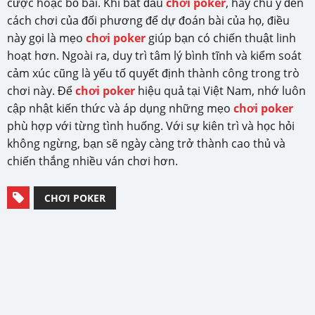
cược hoặc bỏ bài. Khi bắt đầu
chơi poker
, hãy chú ý đến
cách chơi của đối phương để dự đoán bài của họ, điều
này gọi là mẹo
chơi poker
giúp bạn có chiến thuật linh
hoạt hơn. Ngoài ra, duy trì tâm lý bình tĩnh và kiểm soát
cảm xúc cũng là yếu tố quyết định thành công trong trò
chơi này. Để
chơi poker
hiệu quả tại Việt Nam, nhớ luôn
cập nhật kiến thức và áp dụng những mẹo
chơi poker
phù hợp với từng tình huống. Với sự kiên trì và học hỏi
không ngừng, bạn sẽ ngày càng trở thành cao thủ và
chiến thắng nhiều ván chơi hơn.
CHƠI POKER