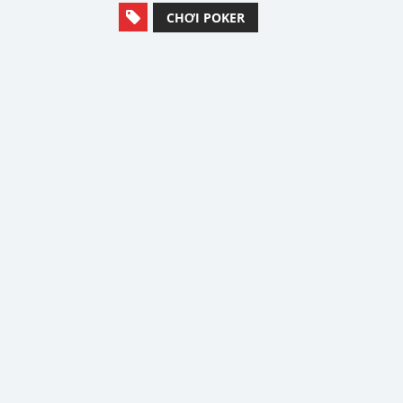
CHƠI POKER