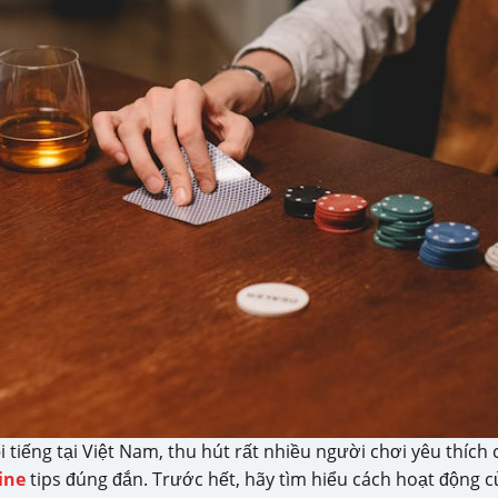
i tiếng tại Việt Nam, thu hút rất nhiều người chơi yêu thíc
ine
tips đúng đắn. Trước hết, hãy tìm hiểu cách hoạt động 