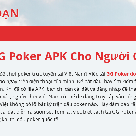
OẠN
G Poker APK Cho Người 
ể chơi poker trực tuyến tại Việt Nam? Việc tải
GG Poker d
ao ngay trên điện thoại của mình. Để bắt đầu, hãy tìm kiếm
n. Khi đã có file APK, bạn chỉ cần cài đặt và đăng nhập để t
xác, người chơi Việt Nam có thể dễ dàng truy cập vào cộng
iệt không bỏ lỡ bất kỳ trận đấu poker nào. Hãy đảm bảo rằn
ài đặt diễn ra suôn sẻ. Tóm lại, việc biết cách tải GG Poke
khí thi đấu poker quốc tế.