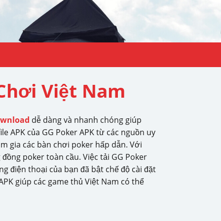
Chơi Việt Nam
ownload
dễ dàng và nhanh chóng giúp
 file APK của GG Poker APK từ các nguồn uy
ham gia các bàn chơi poker hấp dẫn. Với
 đồng poker toàn cầu. Việc tải GG Poker
g điện thoại của bạn đã bật chế độ cài đặt
r APK giúp các game thủ Việt Nam có thể