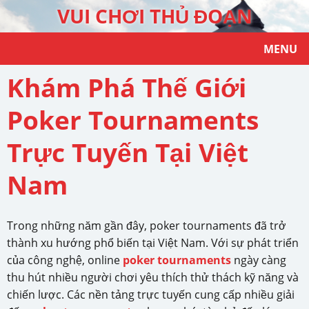
VUI CHƠI THỦ ĐOẠN
MENU
Khám Phá Thế Giới
Poker Tournaments
Trực Tuyến Tại Việt
Nam
Trong những năm gần đây, poker tournaments đã trở
thành xu hướng phổ biến tại Việt Nam. Với sự phát triển
của công nghệ, online
poker tournaments
ngày càng
thu hút nhiều người chơi yêu thích thử thách kỹ năng và
chiến lược. Các nền tảng trực tuyến cung cấp nhiều giải