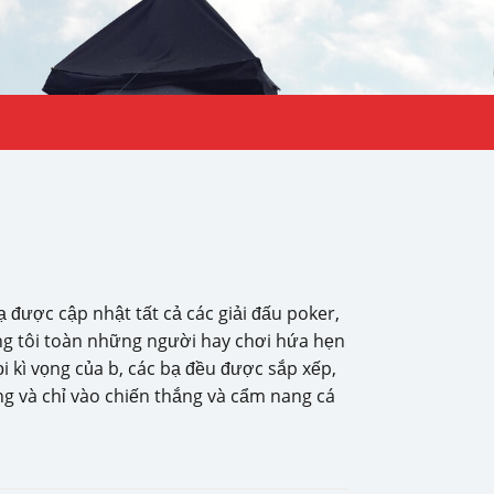
ược cập nhật tất cả các giải đấu poker,
úng tôi toàn những người hay chơi hứa hẹn
 kì vọng của b, các bạ đều được sắp xếp,
g và chỉ vào chiến thắng và cẩm nang cá