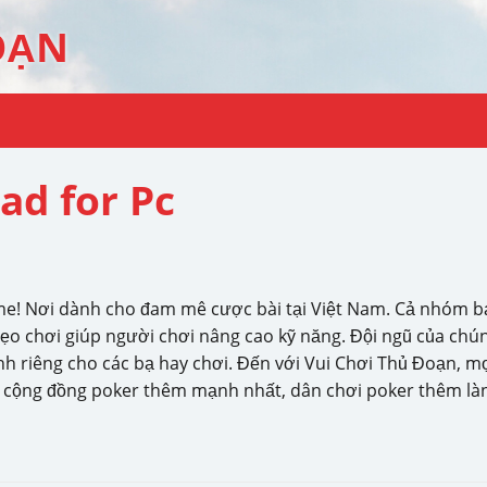
OẠN
ad for Pc
! Nơi dành cho đam mê cược bài tại Việt Nam. Cả nhóm bạ đ
 mẹo chơi giúp người chơi nâng cao kỹ năng. Đội ngũ của ch
 riêng cho các bạ hay chơi. Đến với Vui Chơi Thủ Đoạn, mọi
 cộng đồng poker thêm mạnh nhất, dân chơi poker thêm làn